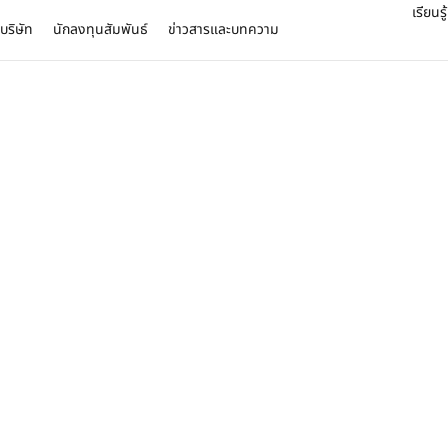
เรียนรู
บบริษัท
นักลงทุนสัมพันธ์
ข่าวสารและบทความ
บทความ
ข่าวสาร
04 ส.ค. 26
31 ก.ค. 26