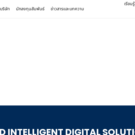
เรียนรู
บบริษัท
นักลงทุนสัมพันธ์
ข่าวสารและบทความ
FAQ
บระบบเดิมขององค์กรได้หร
มาตรฐานสากล
เพื่อให้ทำงานร่วมกับ ERP, CRM, ระบบเดิม และแพลตฟอ
 INTELLIGENT DIGITAL SOLU