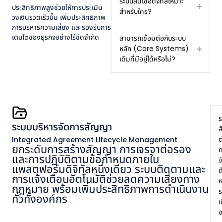
ระบบสินเชื่อดิจิทัลเหมาะ
ประสิทธิภาพสูงช่วยให้การประเมิน
สำหรับใคร?
วงเงินรวดเร็วขึ้น เพิ่มประสิทธิภาพ
การบริหารความเสี่ยง และรองรับการ
เติบโตของธุรกิจอย่างไร้ขีดจำกัด
สามารถเชื่อมต่อกับระบบ
หลัก (Core Systems)
เดิมที่มีอยู่ได้หรือไม่?
ร
ระบบบริหารจัดการสัญญา
ต
Integrated Agreement Lifecycle Management
ยกระดับการสร้างสัญญา การเจรจาต่อรอง
ก
และการปฏิบัติตามข้อกำหนดภายใน
จ
แพลตฟอร์มดิจิทัลหนึ่งเดียว ระบบติดตามและ
ด
การแจ้งเตือนอัตโนมัติช่วยลดความเสี่ยงทาง
ห
กฎหมาย พร้อมเพิ่มประสิทธิภาพการดำเนินงาน
ร
ทั่วทั้งองค์กร
เ
อ